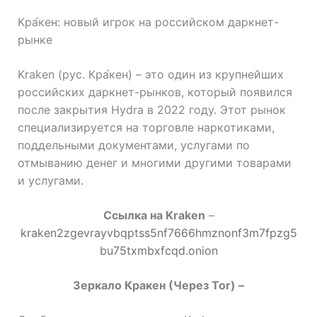
Кра́кен: новый игрок на российском даркнет-
рынке
Kraken (рус. Кра́кен) – это один из крупнейших
российских даркнет-рынков, который появился
после закрытия Hydra в 2022 году. Этот рынок
специализируется на торговле наркотиками,
поддельными документами, услугами по
отмыванию денег и многими другими товарами
и услугами.
Cсылка на Kraken
–
kraken2zgevrayvbqptss5nf7666hmznonf3m7fpzg5
bu75txmbxfcqd.onion
Зеркало Кракен (Через Tor) –